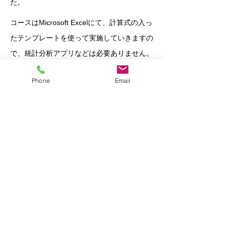
た。
コースはMicrosoft Excelにて、計算式の入っ
たテンプレートを使って実施していきますの
で、統計分析アプリなどは必要ありません。
せひ当コースを受講し、理系の経歴がない方
Phone
Email
にも、こうしたデータ収集と分析の技術を身
に着けていただければと思います。
​ご興味のある方は、ぜひお問い合わせくださ
い。
お問い合わせ
コンテンツサンプル