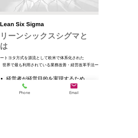
Lean Six Sigma
​リーンシックスシグマと
は
ートヨタ方式を源流として欧米で体系化された
世界で最も利用されている業務改善・経営改革手法ー
経営者が経営目的を実現するため
に、ステークホルダーの声を起点と
しての経営の全体最適改善が可能な
Phone
Email
経営改善スキームです
「改善成果を数値で目指す」ことが
できるため、現場のやる気を引き出
す
ことや、現場主眼の生産性を高め
る以上の経営改革が可能です
​企業風土の改善目標達成が短期間で